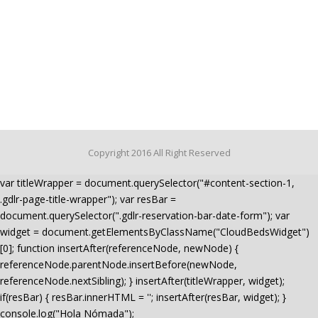
Copyright 2016 All Right Reserved
var titleWrapper = document.querySelector("#content-section-1,
.gdlr-page-title-wrapper"); var resBar =
document.querySelector(".gdlr-reservation-bar-date-form"); var
widget = document.getElementsByClassName("CloudBedsWidget")
[0]; function insertAfter(referenceNode, newNode) {
referenceNode.parentNode.insertBefore(newNode,
referenceNode.nextSibling); } insertAfter(titleWrapper, widget);
if(resBar) { resBar.innerHTML = ''; insertAfter(resBar, widget); }
console.log("Hola Nómada");